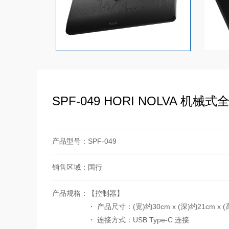
SPF-049 HORI NOLVA 机
产品型号：
SPF-049
销售区域：
国行
产品规格：
【控制器】
・ 产品尺寸：(宽)约30cm x (深)约21cm x (
・ 连接方式：USB Type-C 连接