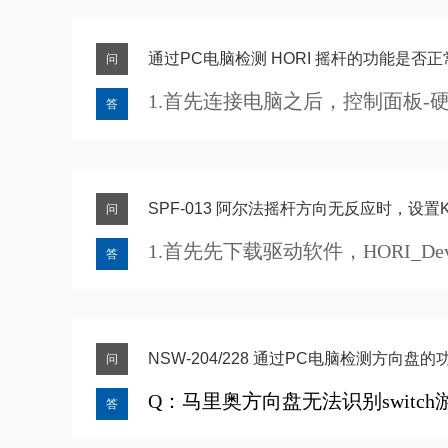
2. 按住控制器上的 “+” 和 “–” 按钮不放，然
通过PC电脑检测 HORI 摇杆的功能是否正
问
1.首先连接电脑之后，控制面板-
答
SPF-013 阿尔法摇杆方向无反应时，设置K
问
1.首先先下载驱动软件，HORI_Device_
答
下载路径
点击下载
NSW-204/228 通过PC电脑检测方向盘
问
Q：马里奥方向盘无法识别switc
答
A：先通过PC端确认产品功能是