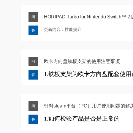
HORIPAD Turbo for Nintendo Switch™
问
更新内容：性能提升
答
对应产品：
NSX-005 HORI有线控制器Turbo (黑色) for Ninte
NSX-083 HORIPAD
有线控制器Turbo (绒绒伊布) fo
欧卡方向盘铁板支架的使用注意事项
问
NSX-090 HORIPAD 有线控制器Turbo (幽灵派对) fo
1.
铁板支架
为欧卡方向盘配套使用
答
固件更新方法
如图所示：
请按照以下步骤更新固件：
针对steam平台（PC）用户使用问题的解
问
点击下方链接下载固件更新文件。
1.如何检验产品是否是正常的
答
HORIPAD_V115_S.zip
WIN+R打开“运行”窗口，输入“j