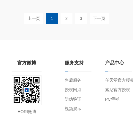
K α，右键游戏控制器-属性
，进入软件页面，右键档案1，选择按键编辑，再开
上一页
1
2
3
下一页
音-设备和打印机
无法正常使用（全局设置）
软件，否则更新可能会失败。
。
官方微博
服务支持
产品中心
售后服务
任天堂官方授
授权网点
索尼官方授权
防伪验证
PC/手机
视频展示
循说明书内容指示进行操作。不要额外添加非原装部
HORI微博
任。