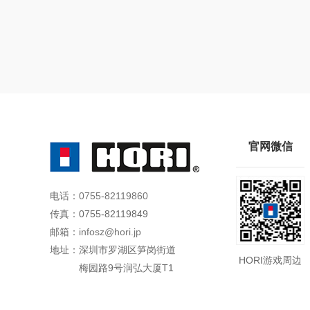
2 选择HORI FIGHTING STIC
Win+R打开运行界面
检测步骤：
2.摇杆连接电脑之后，打开软件
1. 电脑端先找控制面板-硬件和声
2.Steam平台的设置，导致产品
*根据您的电脑环境，请在连接控制器后再启动
3. 点击下载的文件，运行 “HORIPAD_V115_S”
官网微信
4. 点击 “DOWNLOAD（下载）”。
电话：
0755-82119860
传真：
0755-82119849
邮箱：
infosz@hori.jp
地址：
深圳市罗湖区笋岗街道
2.将方向盘固定到桌面时，请遵
HORI游戏周边
梅园路9号润弘大厦T1
生异常问题，需由用户自行承担责